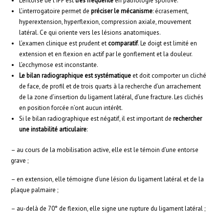
L’entorse de l’IPP est
très fréquente
en pathologie sportive.
L’interrogatoire permet de
préciser le mécanisme
: écrasement,
hyperextension, hyperflexion, compression axiale, mouvement
latéral. Ce qui oriente vers les lésions anatomiques.
L’examen clinique est prudent et
comparatif
. Le doigt est limité en
extension et en flexion en actif par le gonflement et la douleur.
L’ecchymose est inconstante.
Le bilan radiographique est systématique
et doit comporter un cliché
de face, de profil et de trois quarts à la recherche d’un arrachement
de la zone d’insertion du ligament latéral, d’une fracture. Les clichés
en position forcée n’ont aucun intérêt.
Si le bilan radiographique est négatif, il est important de
rechercher
une instabilité articulaire
:
– au cours de la mobilisation active, elle est le témoin d’une entorse
grave ;
– en extension, elle témoigne d’une lésion du ligament latéral et de la
plaque palmaire ;
– au-delà de 70° de flexion, elle signe une rupture du ligament latéral ;