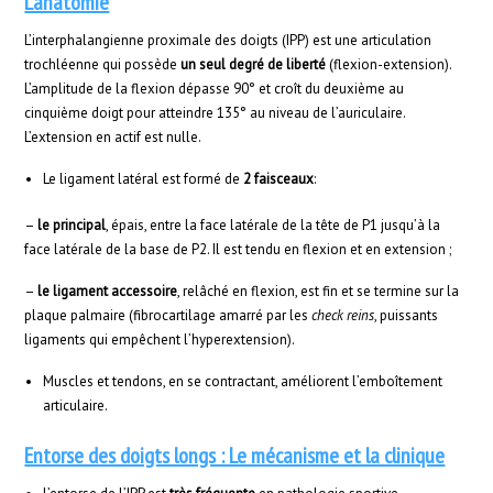
L’anatomie
L’interphalangienne proximale des doigts (IPP) est une articulation
trochléenne qui possède
un seul degré de liberté
(flexion-extension).
L’amplitude de la flexion dépasse 90° et croît du deuxième au
cinquième doigt pour atteindre 135° au niveau de l’auriculaire.
L’extension en actif est nulle.
Le ligament latéral est formé de
2 faisceaux
:
–
le principal
, épais, entre la face latérale de la tête de P1 jusqu’à la
face latérale de la base de P2. Il est tendu en flexion et en extension ;
–
le ligament accessoire
, relâché en flexion, est fin et se termine sur la
plaque palmaire (fibrocartilage amarré par les
check reins
, puissants
ligaments qui empêchent l’hyperextension).
Muscles et tendons, en se contractant, améliorent l’emboîtement
articulaire.
Entorse des doigts longs : Le mécanisme et la clinique