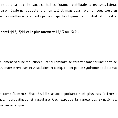
re trois canaux : le canal central ou foramen vertébrale, le récessus latéral
ugaison, également appelé foramen latéral, mais aussi foramen tout court en
 parties molles – Ligaments jaunes, capsules, ligaments longitudinal dorsal –
ont L4/L5, l3/l4, et, le plus rarement, L2/L3 ou L5/S1.
miquement par une réduction du canal lombaire se caractérisant par une perte de
tructures nerveuses et vasculaires et cliniquement par un syndrome douloureux
 complètements élucidée. Elle associe probablement plusieurs facteurs :
ue, neuropathique et vasculaire. Ceci explique la variété des symptômes,
anatomo-clinique.