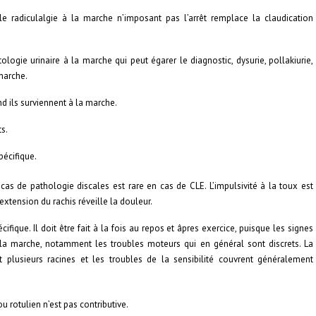
radiculalgie à la marche n’imposant pas l’arrêt remplace la claudication
ogie urinaire à la marche qui peut égarer le diagnostic, dysurie, pollakiurie,
marche.
 ils surviennent à la marche.
s.
pécifique.
cas de pathologie discales est rare en cas de CLE. L’impulsivité à la toux est
rextension du rachis réveille la douleur.
ifique. Il doit être fait à la fois au repos et âpres exercice, puisque les signes
la marche, notamment les troubles moteurs qui en général sont discrets. La
t plusieurs racines et les troubles de la sensibilité couvrent généralement
u rotulien n’est pas contributive.