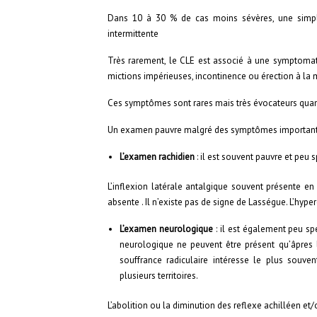
Dans 10 à 30 % de cas moins sévères, une simple 
intermittente
Très rarement, le CLE est associé à une symptomatol
mictions impérieuses, incontinence ou érection à la 
Ces symptômes sont rares mais très évocateurs quand
Un examen pauvre malgré des symptômes important
L’examen rachidien
: il est souvent pauvre et peu s
L’inflexion latérale antalgique souvent présente en 
absente . Il n’existe pas de signe de Lasségue. L’hype
L’examen neurologique
: il est également peu spéc
neurologique ne peuvent être présent qu’âpres 
souffrance radiculaire intéresse le plus souven
plusieurs territoires.
L’abolition ou la diminution des reflexe achilléen et/o