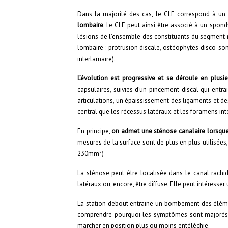
Dans la majorité des cas, le CLE correspond à u
lombaire
. Le CLE peut ainsi être associé à un spond
lésions de l’ensemble des constituants du segment 
lombaire : protrusion discale, ostéophytes disco-som
interlamaire).
L’évolution est progressive et se déroule en plusi
capsulaires, suivies d’un pincement discal qui entra
articulations, un épaississement des ligaments et d
central que les récessus latéraux et les foramens int
En principe,
on admet une sténose canalaire lorsque 
mesures de la surface sont de plus en plus utilisées
230mm²)
La sténose peut être localisée dans le canal rachid
latéraux ou, encore, être diffuse. Elle peut intéresser
La station debout entraine un bombement des élémen
comprendre pourquoi les symptômes sont majorés da
marcher en position plus ou moins entéléchie.