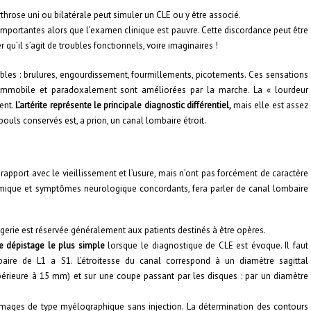
rthrose uni ou bilatérale peut simuler un CLE ou y être associé.
 importantes alors que l’examen clinique est pauvre. Cette discordance peut être
 qu’il s’agit de troubles fonctionnels, voire imaginaires !
bles : brulures, engourdissement, fourmillements, picotements. Ces sensations
 immobile et paradoxalement sont améliorées par la marche. La « lourdeur
ent.
L’artérite représente le principale diagnostic différentiel,
mais elle est assez
pouls conservés est, a priori, un canal lombaire étroit.
pport avec le vieillissement et l’usure, mais n’ont pas forcément de caractère
omique et symptômes neurologique concordants, fera parler de canal lombaire
agerie est réservée généralement aux patients destinés à être opères.
e dépistage le plus simple
lorsque le diagnostique de CLE est évoque. Il faut
re de L1 a S1. L’étroitesse du canal correspond à un diamètre sagittal
érieure à 15 mm) et sur une coupe passant par les disques : par un diamètre
images de type myélographique sans injection. La détermination des contours