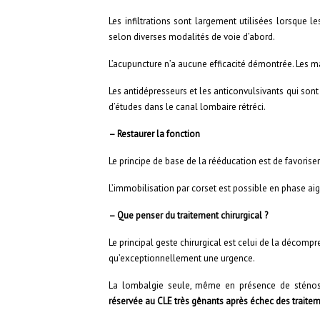
Les infiltrations sont largement utilisées lorsque l
selon diverses modalités de voie d’abord.
L’acupuncture n’a aucune efficacité démontrée. Les 
Les antidépresseurs et les anticonvulsivants qui sont 
d’études dans le canal lombaire rétréci.
– Restaurer la fonction
Le principe de base de la rééducation est de favorise
L’immobilisation par corset est possible en phase ai
– Que penser du traitement chirurgical ?
Le principal geste chirurgical est celui de la décompr
qu’exceptionnellement une urgence.
La lombalgie seule, même en présence de sténose 
réservée au CLE très gênants après échec des trait