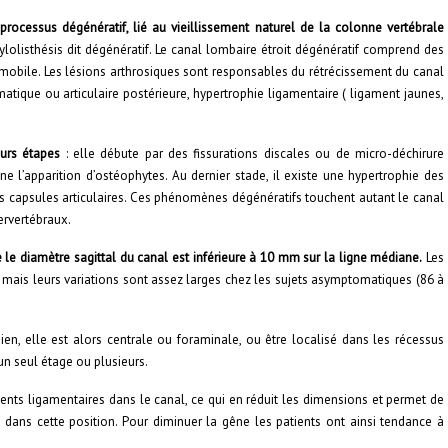
n
processus dégénératif, lié au vieillissement naturel de la colonne vertébrale
ylolisthésis dit dégénératif. Le canal lombaire étroit dégénératif comprend des
mobile. Les lésions arthrosiques sont responsables du rétrécissement du canal
atique ou articulaire postérieure, hypertrophie ligamentaire ( ligament jaunes,
eurs étapes
: elle débute par des fissurations discales ou de micro-déchirure
ine l’apparition d’ostéophytes. Au dernier stade, il existe une hypertrophie des
es capsules articulaires. Ces phénomènes dégénératifs touchent autant le canal
ervertébraux.
le diamètre sagittal du canal est inférieure à 10 mm sur la ligne médiane.
Les
, mais leurs variations sont assez larges chez les sujets asymptomatiques (86 à
ien, elle est alors centrale ou foraminale, ou être localisé dans les récessus
 un seul étage ou plusieurs.
ts ligamentaires dans le canal, ce qui en réduit les dimensions et permet de
ns cette position. Pour diminuer la gêne les patients ont ainsi tendance à