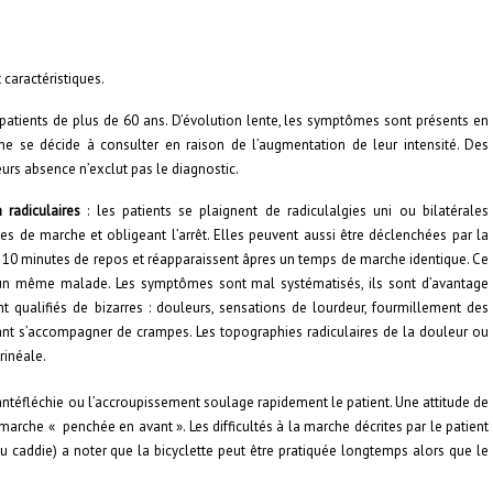
 caractéristiques.
tients de plus de 60 ans. D’évolution lente, les symptômes sont présents en
e se décide à consulter en raison de l’augmentation de leur intensité. Des
urs absence n’exclut pas le diagnostic.
n radiculaires
: les patients se plaignent de radiculalgies uni ou bilatérales
s de marche et obligeant l’arrêt. Elles peuvent aussi être déclenchées par la
à 10 minutes de repos et réapparaissent âpres un temps de marche identique. Ce
un même malade. Les symptômes sont mal systématisés, ils sont d’avantage
qualifiés de bizarres : douleurs, sensations de lourdeur, fourmillement des
nt s’accompagner de crampes. Les topographies radiculaires de la douleur ou
rinéale.
n antéfléchie ou l’accroupissement soulage rapidement le patient. Une attitude de
marche « penchée en avant ». Les difficultés à la marche décrites par le patient
du caddie) a noter que la bicyclette peut être pratiquée longtemps alors que le