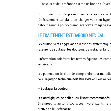
osseux et de la sténose est moins bonne qu’avec l
Un progrès : jusqu’à présent, seule la saccoradicu
rétrécissement canalaire en charger voire en hyper
debout, semble pouvoir remplacer cette imagerie avec
LE TRAITEMENT EST D’ABORD MEDICAL
L’évolution vers l’aggravation n’est pas systématiqu
rassurer, de soulager les douleurs, de restaurer la f
L’information doit éviter les termes équivoques co
vertèbres
».
Les patients on le droit de comprendre leur maladie,
cela,
le jargon technique doit être évité
et il est néce
– Soulager la douleur
Les antalgiques de palier I ou II sont recommandés
.
être prescrits au long cours. Les myorelaxants ne 
preuve de leur efficacité.