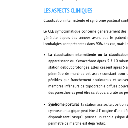
LES ASPECTS CLINIQUES
Claudication intermittente et syndrome postural sont
Le CLE symptomatique concerne généralement des pa
générale depuis des années avant que le patient n
lombalgies sont présentes dans 90% des cas, mais le
La claudication intermittente ou la claudicatio
apparaissant ou s’exacerbant âpres 5 à 10 minute
station debout prolongée. Elles cessent après 5 
périmètre de marches est assez constant pour 
pénibles que franchement douloureux et souvent 
membres inférieurs de topographie diffuse pouva
des paresthésies peut être sciatique, crurale ou pé
Syndrome postural
: la station assise, la positio
cyphose antalgique peut être à l’ origine d’une dé
disparaissent lorsqu’il pousse un caddie. (signe 
périmètre de marche est déjà réduit.