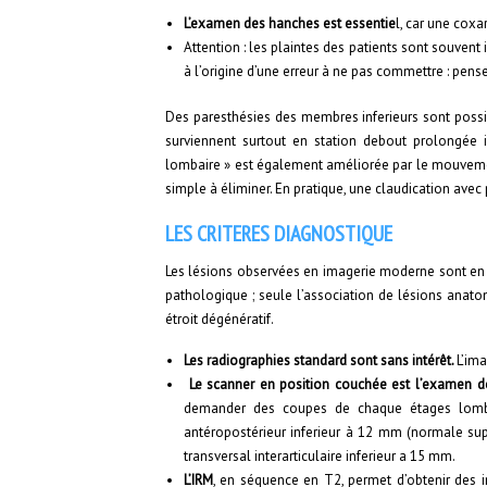
L’examen des hanches est essentie
l, car une coxa
Attention : les plaintes des patients sont souvent
à l’origine d’une erreur à ne pas commettre : penser
Des paresthésies des membres inferieurs sont possi
surviennent surtout en station debout prolongée
lombaire » est également améliorée par le mouvem
simple à éliminer. En pratique, une claudication avec 
LES CRITERES DIAGNOSTIQUE
Les lésions observées en imagerie moderne sont en ra
pathologique ; seule l’association de lésions anat
étroit dégénératif.
Les radiographies standard sont sans intérêt.
L’im
Le scanner en position couchée est l’examen d
demander des coupes de chaque étages lombai
antéropostérieur inferieur à 12 mm (normale sup
transversal interarticulaire inferieur a 15 mm.
L’IRM
, en séquence en T2, permet d’obtenir des 