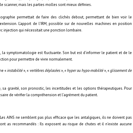
e scanner, mais les parties molles sont mieux définies.
lographie permettait de faire des clichés debout, permettant de bien voir le
extension. L’apport de l’IRM, possible sur de nouvelles machines en position
 injection qui nécessitait une ponction lombaire.
e, la symptomatologie est fluctuante. Son but est d’informer le patient et de le
onction pour permettre de vivre normalement.
mme «
instabilité
», «
vertèbres déplacées
»,
« hyper ou hypo-mobilité
», «
glissement de
 sa gravité, son pronostic, les incertitudes et les options thérapeutiques. Pour
ssaire de vérifier la compréhension et l’agrément du patient.
 Les AINS ne semblent pas plus efficace que les antalgiques, ils ne doivent pas
sont as recommandés : Ils exposent au risque de chutes et il n’existe aucune