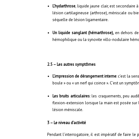
L’hydarthrose
, liquide jaune clair, est secondaire
lésion cartilagineuse (arthrose), méniscale ou bi
séquelle de lésion ligamentaire.
Un liquide sanglant (hémarthrose),
en dehors de t
hémophilique ou la synovite villo-nodulaire hémop
2.5 – Les autres symptômes
L’impression de dérangement interne
: c’est la se
boule » ou « un nerf qui coince ». C’est un sympt
Les bruits articulaires
: les craquements, peu aud
flexion-extension lorsque la main est posée sur 
lésion méniscale.
3 – Le niveau d’activité
Pendant l’interrogatoire, il est impératif de faire le