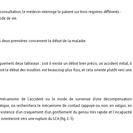
onsultation, le médecin interroge le patient sur trois registres différents :
ode de vie.
Les deux premières concernent le début de la maladie.
ent deux tableaux : soit il existe un début bien précis, un accident initial, il
it le début des troubles est beaucoup plus flou, et cela oriente plutôt vers une
e mécanisme de l’accident ou le mode de survenue d’une décompensation
atique, on recherchera le mécanisme de contact (appuyé ou non, en valgus, en
’existence d’un craquement d’un gonflement du genou très rapide et l’incapacité
 orienteront vers une rupture du LCA (fig. 1-5)