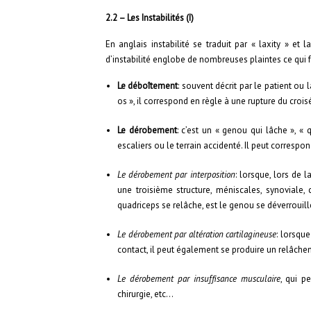
2.2 – Les Instabilités (I)
En anglais instabilité se traduit par « laxity » et l
d’instabilité englobe de nombreuses plaintes ce qui fai
Le déboîtement
: souvent décrit par le patient o
os », il correspond en règle à une rupture du crois
Le dérobement
: c’est un « genou qui lâche », « 
escaliers ou le terrain accidenté. Il peut correspo
Le dérobement par interposition
: lorsque, lors de 
une troisième structure, méniscales, synoviale, c
quadriceps se relâche, est le genou se déverrouille
Le dérobement par altération cartilagineuse
: lorsque
contact, il peut également se produire un relâche
Le dérobement par insuffisance musculaire
, qui p
chirurgie, etc…