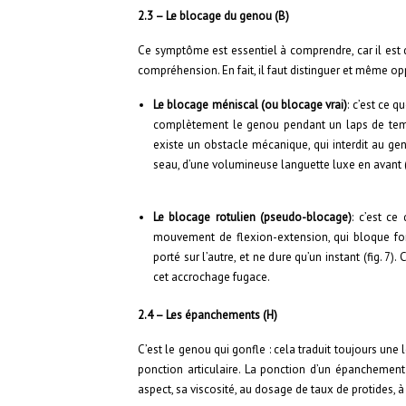
2.3 – Le blocage du genou (B)
Ce symptôme est essentiel à comprendre, car il est d
compréhension. En fait, il faut distinguer et même op
Le blocage méniscal
(ou blocage vrai)
: c’est ce 
complètement le genou pendant un laps de temps 
existe un obstacle mécanique, qui interdit au gen
seau, d’une volumineuse languette luxe en avant 
Le blocage rotulien (pseudo-blocage)
: c’est ce
mouvement de flexion-extension, qui bloque fon
porté sur l’autre, et ne dure qu’un instant (fig. 7
cet accrochage fugace.
2.4 – Les épanchements (H)
C’est le genou qui gonfle : cela traduit toujours une l
ponction articulaire. La ponction d’un épanchemen
aspect, sa viscosité, au dosage de taux de protides, 