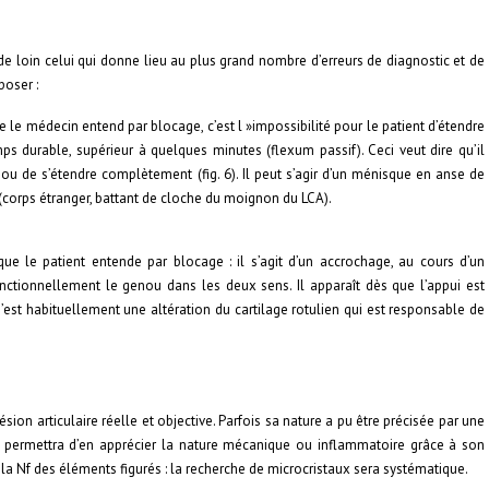
e loin celui qui donne lieu au plus grand nombre d’erreurs de diagnostic et de
poser :
que le médecin entend par blocage, c’est l »impossibilité pour le patient d’étendre
durable, supérieur à quelques minutes (flexum passif). Ceci veut dire qu’il
ou de s’étendre complètement (fig. 6). Il peut s’agir d’un ménisque en anse de
(corps étranger, battant de cloche du moignon du LCA).
 que le patient entende par blocage : il s’agit d’un accrochage, au cours d’un
ctionnellement le genou dans les deux sens. Il apparaît dès que l’appui est
). C’est habituellement une altération du cartilage rotulien qui est responsable de
ésion articulaire réelle et objective. Parfois sa nature a pu être précisée par une
t permettra d’en apprécier la nature mécanique ou inflammatoire grâce à son
à la Nf des éléments figurés : la recherche de microcristaux sera systématique.