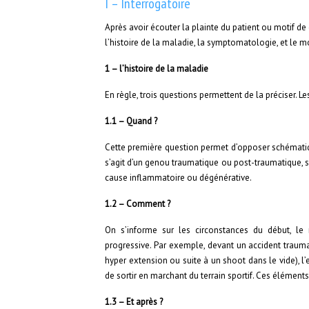
I – Interrogatoire
Après avoir écouter la plainte du patient ou motif de c
l’histoire de la maladie, la symptomatologie, et le m
1 – l’histoire de la maladie
En règle, trois questions permettent de la préciser. 
1.1 – Quand ?
Cette première question permet d’opposer schématiquem
s’agit d’un genou traumatique ou post-traumatique, so
cause inflammatoire ou dégénérative.
1.2 – Comment ?
On s’informe sur les circonstances du début, l
progressive. Par exemple, devant un accident traum
hyper extension ou suite à un shoot dans le vide), l
de sortir en marchant du terrain sportif. Ces éléments
1.3 – Et après ?