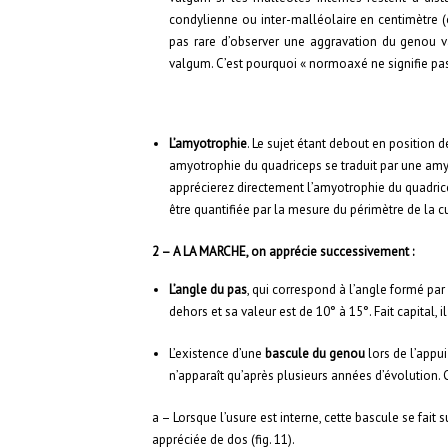
condylienne ou inter-malléolaire en centimètre (o
pas rare d’observer une aggravation du genou 
valgum. C’est pourquoi « normoaxé ne signifie pas
L’amyotrophie
. Le sujet étant debout en position 
amyotrophie du quadriceps se traduit par une amyot
apprécierez directement l’amyotrophie du quadrice
être quantifiée par la mesure du périmètre de la c
2 – A LA MARCHE, on apprécie successivement :
L’angle du pas
, qui correspond à l’angle formé par
dehors et sa valeur est de 10° à 15°. Fait capital, i
L’existence d’une
bascule du genou
lors de l’appu
n’apparaît qu’après plusieurs années d’évolution.
a – Lorsque l’usure est interne, cette bascule se fait 
appréciée de dos (fig. 11).