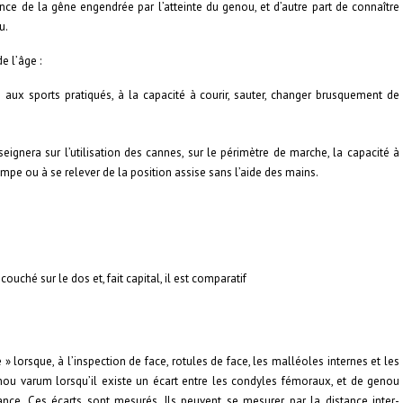
tance de la gêne engendrée par l’atteinte du genou, et d’autre part de connaître
u.
e l’âge :
e aux sports pratiqués, à la capacité à courir, sauter, changer brusquement de
seignera sur l’utilisation des cannes, sur le périmètre de marche, la capacité à
mpe ou à se relever de la position assise sans l’aide des mains.
ouché sur le dos et, fait capital, il est comparatif
 » lorsque, à l’inspection de face, rotules de face, les malléoles internes et les
ou varum lorsqu’il existe un écart entre les condyles fémoraux, et de genou
ance. Ces écarts sont mesurés. Ils peuvent se mesurer par la distance inter-