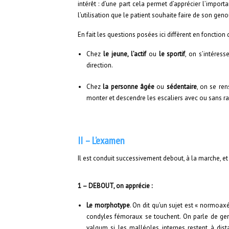
intérêt : d’une part cela permet d’apprécier l’impor
l’utilisation que le patient souhaite faire de son geno
En fait les questions posées ici diffèrent en fonction d
Chez
le jeune, l’actif
ou
le sportif
, on s’intéress
direction.
Chez
la personne âgée
ou
sédentaire
, on se ren
monter et descendre les escaliers avec ou sans ra
II – L’examen
Il est conduit successivement debout, à la marche, et c
1 – DEBOUT, on apprécie :
Le morphotype
. On dit qu’un sujet est « normoaxé
condyles fémoraux se touchent. On parle de gen
valgum si les malléoles internes restent à dist