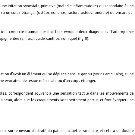
 à une irritation synoviale, primitive (maladie inflammatoire) ou secondaire à une
en à un corps étranger (ostéochrondrite, fracture ostéochondrale) ou encore par
out contexte traumatique doit faire évoquer deux diagnostics : l’arthropathie
igmentée (en fait, liquide xanthochromique) (fig. 8).
nsation d’avoir un élément qui se déplace dans le genou (souris articulaire), « une
ôme évocateur de lésion méniscale ou d’un corps étranger.
ibles, correspondent souvent à une sensation tactile dans les mouvements de
la peau, alors que les craquements sont nettement perçus, et font évoquer une
 point sur le niveau d’activité du patient, actuel et souhaité, et cela a un double