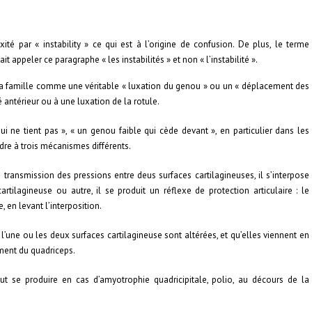
axité par « instability » ce qui est à l’origine de confusion. De plus, le terme
t appeler ce paragraphe « les instabilités » et non « l’instabilité ».
u la famille comme une véritable « luxation du genou » ou un « déplacement des
é antérieur ou à une luxation de la rotule.
qui ne tient pas », « un genou faible qui cède devant », en particulier dans les
ndre à trois mécanismes différents.
la transmission des pressions entre deus surfaces cartilagineuses, il s’interpose
artilagineuse ou autre, il se produit un réflexe de protection articulaire : le
, en levant l’interposition.
 l’une ou les deux surfaces cartilagineuse sont altérées, et qu’elles viennent en
ment du quadriceps.
eut se produire en cas d’amyotrophie quadricipitale, polio, au décours de la