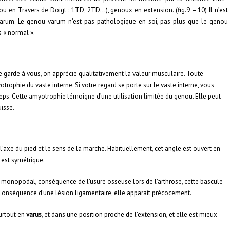
u en Travers de Doigt : 1TD, 2TD…), genoux en extension. (fig.9 – 10) Il n’est
varum. Le genou varum n’est pas pathologique en soi, pas plus que le genou
 « normal ».
de garde à vous, on apprécie qualitativement la valeur musculaire. Toute
rophie du vaste interne. Si votre regard se porte sur le vaste interne, vous
ps. Cette amyotrophie témoigne d’une utilisation limitée du genou. Elle peut
uisse.
 l’axe du pied et le sens de la marche. Habituellement, cet angle est ouvert en
l est symétrique.
i monopodal, conséquence de l’usure osseuse lors de l’arthrose, cette bascule
 Conséquence d’une lésion ligamentaire, elle apparaît précocement.
surtout en
varus
, et dans une position proche de l’extension, et elle est mieux