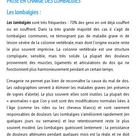
PRISE EN CHARGE DES LOMBALGIES
Les lombalgies :
Les lombalgies
sont très fréquentes : 70% des gens en ont déjà souffert
ou en souffrent. Dans la très grande majorité des cas il s’agit de
lombalgies communes, ne témoignant pas de maladie grave ni de
lésion sévère de la colonne vertébrale, mais dont l’origine exacte reste
le plus souvent imprécise. La colonne vertébrale est une structure
compliquée, sensible, mais très solide. La plupart des douleurs
proviennent des muscles, ligaments et articulations du dos qui ne
fonctionnent plus harmonieusement pendant un certain temps.
L’imagerie ne permet pas bien de reconnaître la cause du mal de dos.
Les radiographies servent à éliminer les maladies graves (en présence
de signes d’alerte). Le plus souvent elles sont inutiles. La plupart des
« anomalies » que l’on y voit sont des modifications normales liées à
l’âge (comme les rides ou les cheveux blancs) et sont rarement
responsables de douleurs. Les lombalgies s’améliorent rapidement (en
quelques jours ou semaines) et leur retentissement reste le plus
souvent modéré. Les lombalgies guérissent lentement ; la persistance
de douleurs atténuées pendant quelques mois est la règle, et ne doit